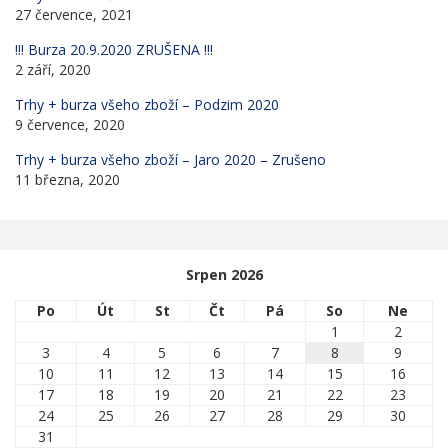
27 července, 2021
!!! Burza 20.9.2020 ZRUŠENA !!!
2 září, 2020
Trhy + burza všeho zboží – Podzim 2020
9 července, 2020
Trhy + burza všeho zboží – Jaro 2020 – Zrušeno
11 března, 2020
Srpen 2026
Po
Út
St
Čt
Pá
So
Ne
1
2
3
4
5
6
7
8
9
10
11
12
13
14
15
16
17
18
19
20
21
22
23
24
25
26
27
28
29
30
31