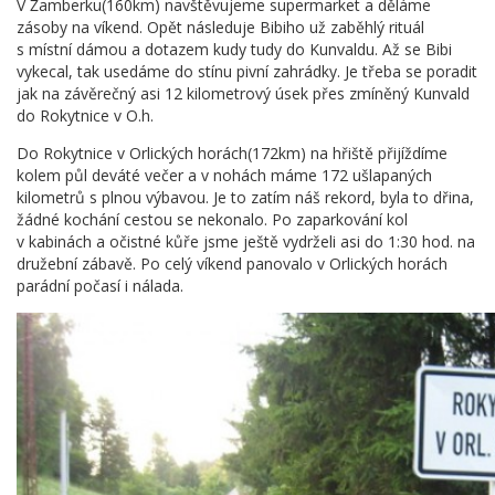
V Žamberku(160km) navštěvujeme supermarket a děláme
zásoby na víkend. Opět následuje Bibiho už zaběhlý rituál
s místní dámou a dotazem kudy tudy do Kunvaldu. Až se Bibi
vykecal, tak usedáme do stínu pivní zahrádky. Je třeba se poradit
jak na závěrečný asi 12 kilometrový úsek přes zmíněný Kunvald
do Rokytnice v O.h.
Do Rokytnice v Orlických horách(172km) na hřiště přijíždíme
kolem půl deváté večer a v nohách máme 172 ušlapaných
kilometrů s plnou výbavou. Je to zatím náš rekord, byla to dřina,
žádné kochání cestou se nekonalo. Po zaparkování kol
v kabinách a očistné kůře jsme ještě vydrželi asi do 1:30 hod. na
družební zábavě. Po celý víkend panovalo v Orlických horách
parádní počasí i nálada.