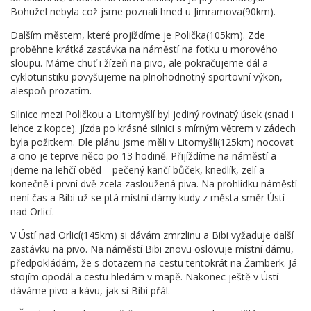
Bohužel nebyla což jsme poznali hned u Jimramova(90km).
Dalším městem, které projíždíme je Polička(105km). Zde
proběhne krátká zastávka na náměstí na fotku u morového
sloupu. Máme chuť i žízeň na pivo, ale pokračujeme dál a
cykloturistiku povyšujeme na plnohodnotný sportovní výkon,
alespoň prozatím.
Silnice mezi Poličkou a Litomyšlí byl jediný rovinatý úsek (snad i
lehce z kopce). Jízda po krásné silnici s mírným větrem v zádech
byla požitkem. Dle plánu jsme měli v Litomyšli(125km) nocovat
a ono je teprve něco po 13 hodině. Přijíždíme na náměstí a
jdeme na lehčí oběd – pečený kančí bůček, knedlík, zelí a
konečně i první dvě zcela zasloužená piva. Na prohlídku náměstí
není čas a Bibi už se ptá místní dámy kudy z města směr Ústí
nad Orlicí.
V Ústí nad Orlicí(145km) si dávám zmrzlinu a Bibi vyžaduje další
zastávku na pivo. Na náměstí Bibi znovu oslovuje místní dámu,
předpokládám, že s dotazem na cestu tentokrát na Žamberk. Já
stojím opodál a cestu hledám v mapě. Nakonec ještě v Ústí
dáváme pivo a kávu, jak si Bibi přál.