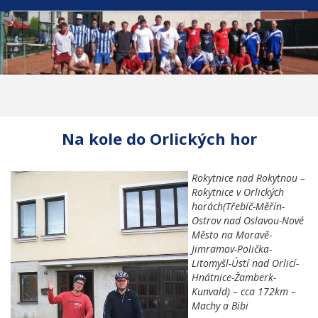
Na kole do Orlických hor
Rokytnice nad Rokytnou –
Rokytnice v Orlických
horách(Třebíč-Měřín-
Ostrov nad Oslavou-Nové
Město na Moravě-
Jimramov-Polička-
Litomyšl-Ústí nad Orlicí-
Hnátnice-Žamberk-
Kunvald) – cca 172km –
Machy a Bibi