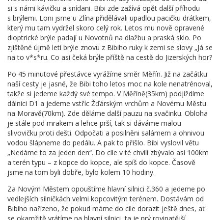
si s námi kávičku a snídani. Bibi zde zažívá opět další příhodu
s brýlemi. Loni jsme u Zlína přidělávali upadlou pacičku drátkem,
který mu tam vydržel skoro celý rok. Letos mu nově opravené
dioptrické brýle padají u Novotnů na dlažbu a praská sklo. Po
zjištěné újmě letí brýle znovu z Bibiho ruky k zemi se slovy „Já se
na to v*s*ru. Co asi čeká brýle příště na cestě do Jizerských hor?
Po 45 minutové přestávce vyrážíme směr Měřín. Již na začátku
naší cesty je jasné, že Bibi toho letos moc na kole nenatrénoval,
takže si jedeme každý své tempo. V Měříně(35km) podjíždíme
dálnici D1 a jedeme vstříc Žďárským vrchům a Novému Městu
na Moravě(70km). Zde děláme další pauzu na svačinku. Obloha
je stále pod mrakem a lehce prší, tak si dáváme malou
slivovičku proti dešti. Odpočati a posilněni salámem a ohnivou
vodou šlápneme do pedálu. A pak to přišlo. Bibi vyslovil větu
„Nedáme to za jeden den“. Do cíle v té chvíli zbývalo asi 100km
a terén typu – z kopce do kopce, ale spíš do kopce. Časově
jsme na tom byli dobře, bylo kolem 10 hodiny.
Za Novým Městem opouštíme hlavní silnici č.360 a jedeme po
vedlejších silničkách velmi kopcovitým terénem. Dostávám od
Bibiho nařízeno, že pokud máme do cíle dorazit ještě dnes, ať
se okamžitě vrátíme na hlavní silnici, ta je prý rovinatější.