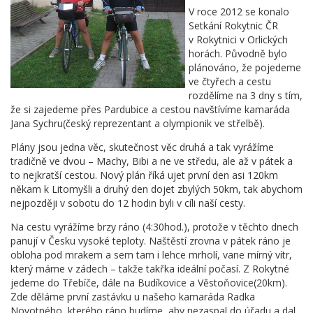
V roce 2012 se konalo
Setkání Rokytnic ČR
v Rokytnici v Orlických
horách. Původně bylo
plánováno, že pojedeme
ve čtyřech a cestu
rozdělíme na 3 dny s tím,
že si zajedeme přes Pardubice a cestou navštívíme kamaráda
Jana Sychru(český reprezentant a olympionik ve střelbě).
Plány jsou jedna věc, skutečnost věc druhá a tak vyrážíme
tradičně ve dvou – Machy, Bibi a ne ve středu, ale až v pátek a
to nejkratší cestou. Nový plán říká ujet první den asi 120km
někam k Litomyšli a druhý den dojet zbylých 50km, tak abychom
nejpozději v sobotu do 12 hodin byli v cíli naší cesty.
Na cestu vyrážíme brzy ráno (4:30hod.), protože v těchto dnech
panují v Česku vysoké teploty. Naštěstí zrovna v pátek ráno je
obloha pod mrakem a sem tam i lehce mrholí, vane mírný vítr,
který máme v zádech – takže takřka ideální počasí. Z Rokytné
jedeme do Třebíče, dále na Budíkovice a Věstoňovice(20km).
Zde děláme první zastávku u našeho kamaráda Radka
Novotného, kterého ráno budíme, aby nezaspal do úřadu a dal