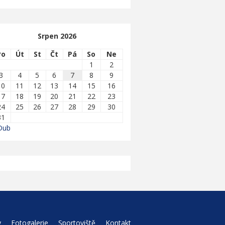
Srpen 2026
Po
Út
St
Čt
Pá
So
Ne
1
2
3
4
5
6
7
8
9
10
11
12
13
14
15
16
17
18
19
20
21
22
23
24
25
26
27
28
29
30
31
Dub
y
Fotogalerie
Sportoviště
Kontakt