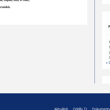
« 
Aktuálně
Oddíly TJ
Dokument