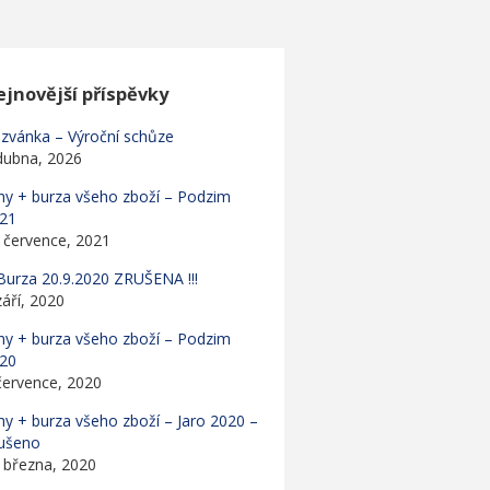
jnovější příspěvky
zvánka – Výroční schůze
dubna, 2026
hy + burza všeho zboží – Podzim
21
 července, 2021
! Burza 20.9.2020 ZRUŠENA !!!
září, 2020
hy + burza všeho zboží – Podzim
20
července, 2020
hy + burza všeho zboží – Jaro 2020 –
ušeno
 března, 2020