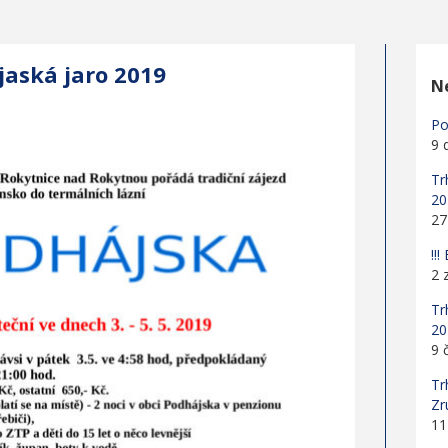
aská jaro 2019
Ne
Po
9 
Tr
20
27
!!
2 
Tr
20
9 
Tr
Zr
11