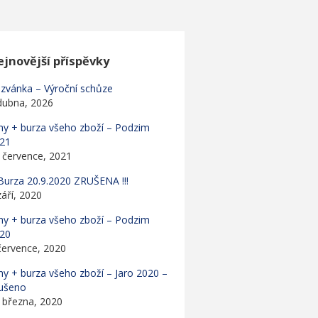
jnovější příspěvky
zvánka – Výroční schůze
dubna, 2026
hy + burza všeho zboží – Podzim
21
 července, 2021
! Burza 20.9.2020 ZRUŠENA !!!
září, 2020
hy + burza všeho zboží – Podzim
20
července, 2020
hy + burza všeho zboží – Jaro 2020 –
ušeno
 března, 2020