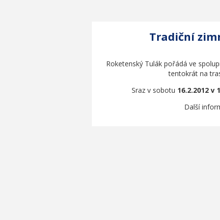
Tradiční zim
Roketenský Tulák pořádá ve spolupr
tentokrát na tr
Sraz v sobotu
16.2.2012 v 
Další info