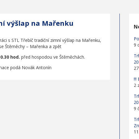
ní výšlap na Mařenku
Ne
Po
áci s STL Třebíč tradiční zimní výšlap na Mařenku,
9 
ase Štěměchy – Mařenka a zpět
Tr
10.30 hod.
před hospodou ve Štěměchách.
20
rmace podá Novák Antonín
27
!!
2 
Tr
20
9 
Tr
Zr
11