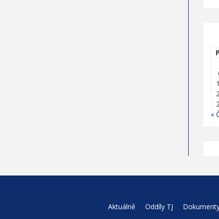
« 
Aktuálně
Oddíly TJ
Dokument