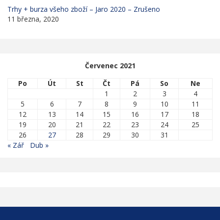
Trhy + burza všeho zboží – Jaro 2020 – Zrušeno
11 března, 2020
Červenec 2021
Po
Út
St
Čt
Pá
So
Ne
1
2
3
4
5
6
7
8
9
10
11
12
13
14
15
16
17
18
19
20
21
22
23
24
25
26
27
28
29
30
31
« Zář
Dub »