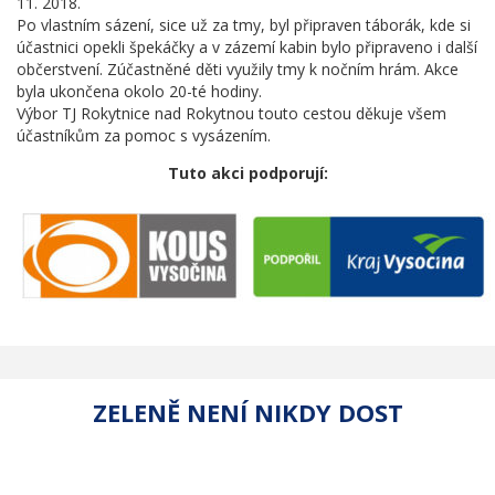
11. 2018.
Po vlastním sázení, sice už za tmy, byl připraven táborák, kde si
účastnici opekli špekáčky a v zázemí kabin bylo připraveno i další
občerstvení. Zúčastněné děti využily tmy k nočním hrám. Akce
byla ukončena okolo 20-té hodiny.
Výbor TJ Rokytnice nad Rokytnou touto cestou děkuje všem
účastníkům za pomoc s vysázením.
Tuto akci podporují:
ZELENĚ NENÍ NIKDY DOST