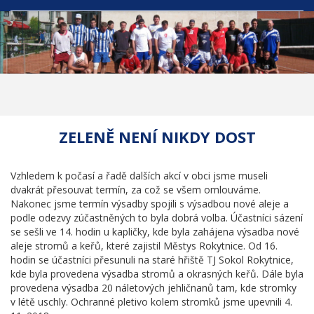
ZELENĚ NENÍ NIKDY DOST
Vzhledem k počasí a řadě dalších akcí v obci jsme museli
dvakrát přesouvat termín, za což se všem omlouváme.
Nakonec jsme termín výsadby spojili s výsadbou nové aleje a
podle odezvy zúčastněných to byla dobrá volba. Účastníci sázení
se sešli ve 14. hodin u kapličky, kde byla zahájena výsadba nové
aleje stromů a keřů, které zajistil Městys Rokytnice. Od 16.
hodin se účastníci přesunuli na staré hřiště TJ Sokol Rokytnice,
kde byla provedena výsadba stromů a okrasných keřů. Dále byla
provedena výsadba 20 náletových jehličnanů tam, kde stromky
v létě uschly. Ochranné pletivo kolem stromků jsme upevnili 4.